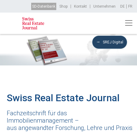
Direkt zum Inhalt
Top Menu
SD-Datenbank
Shop
Kontakt
Unternehmen
DE
FR
SREJ Digital
Swiss Real Estate Journal
Fachzeitschrift für das
Immobilienmanagement –
aus angewandter Forschung, Lehre und Praxis