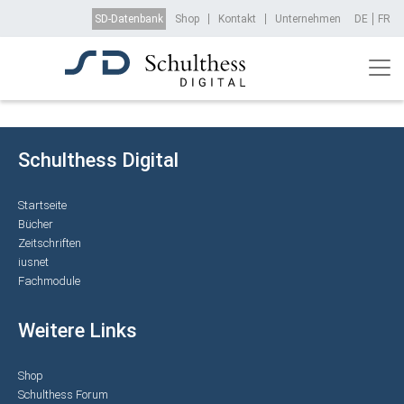
Direkt zum Inhalt
Top Menu
SD-Datenbank
Shop
Kontakt
Unternehmen
DE
FR
Schulthess Digital
Startseite
Bücher
Zeitschriften
iusnet
Fachmodule
Weitere Links
Shop
Schulthess Forum