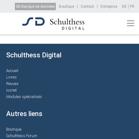
Aller au contenu principal
Top Menu
SD-Banque de données
Boutique
Contact
Entreprise
DE
FR
Schulthess Digital
Accueil
Livres
Revues
iusnet
Modules spécialisés
Autres liens
Boutique
Schulthess Forum