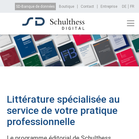
Aller au contenu principal
Top Menu
SD-Banque de données
Boutique
Contact
Entreprise
DE
FR
Littérature spécialisée au
service de votre pratique
professionnelle
Le programme éditorial de Schulthess