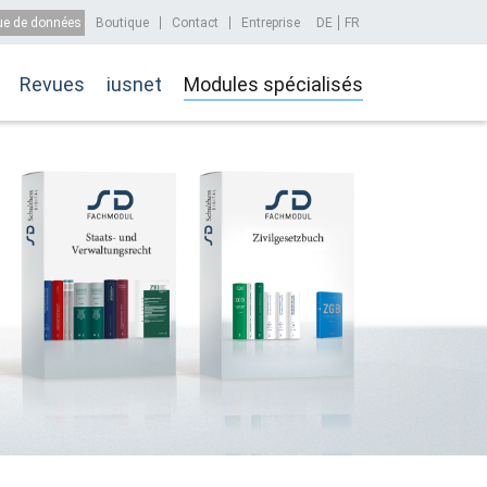
 Menu
e de données
Boutique
Contact
Entreprise
DE
FR
gation
Revues
iusnet
Modules spécialisés