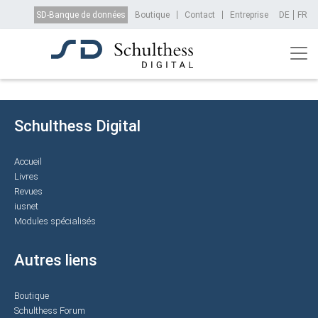
Aller au contenu principal
Top Menu
SD-Banque de données
Boutique
Contact
Entreprise
DE
FR
Schulthess Digital
Accueil
Livres
Revues
iusnet
Modules spécialisés
Autres liens
Boutique
Schulthess Forum