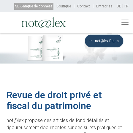
Aller au contenu principal
Top Menu
SD-Banque de données
Boutique
Contact
Entreprise
DE
FR
not@lex Digital
Revue de droit privé et
fiscal du patrimoine
not@lex propose des articles de fond détaillés et
rigoureusement documentés sur des sujets pratiques et